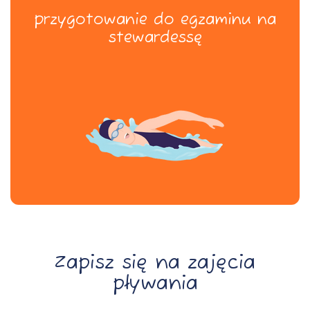
przygotowanie do egzaminu na
przygotowanie do egzaminu na
stewardessę
stewardessę
więcej
Zapisz się na zajęcia
pływania