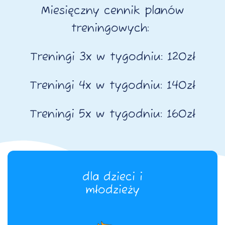
Miesięczny cennik planów
treningowych:
Treningi 3x w tygodniu: 120zł
Treningi 4x w tygodniu: 140zł
Treningi 5x w tygodniu: 160zł
dla dzieci i
dla dzieci i
młodzieży
młodzieży
więcej