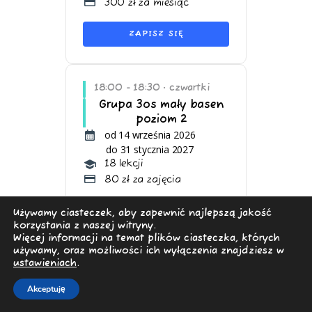
300 zł za miesiąc
ZAPISZ SIĘ
18:00 - 18:30
czwartki
•
Grupa 3os mały basen
poziom 2
od 14 września 2026
do 31 stycznia 2027
18 lekcji
80 zł za zajęcia
ZAPISZ SIĘ
Używamy ciasteczek, aby zapewnić najlepszą jakość
korzystania z naszej witryny.
Więcej informacji na temat plików ciasteczka, których
używamy, oraz możliwości ich wyłączenia znajdziesz w
ustawieniach
.
18:00 - 18:30
czwartki
•
Grupa 6os duży basen
Akceptuję
poziom 4
od 14 września 2026