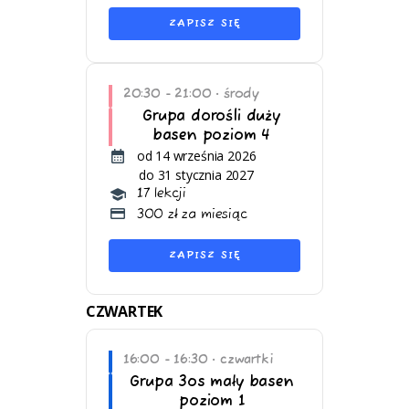
ZAPISZ SIĘ
20:30 - 21:00
środy
•
Grupa dorośli duży
basen poziom 4
od 14 września 2026
do 31 stycznia 2027
17 lekcji
300 zł za miesiąc
ZAPISZ SIĘ
CZWARTEK
16:00 - 16:30
czwartki
•
Grupa 3os mały basen
poziom 1