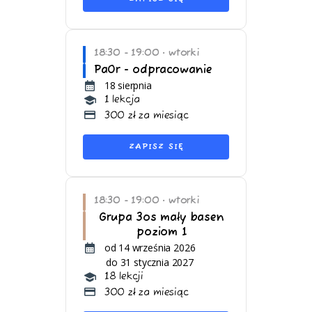
18:30 - 19:00
wtorki
•
PaOr - odpracowanie
18 sierpnia
1 lekcja
300 zł za miesiąc
ZAPISZ SIĘ
18:30 - 19:00
wtorki
•
Grupa 3os mały basen
poziom 1
od 14 września 2026
do 31 stycznia 2027
18 lekcji
300 zł za miesiąc